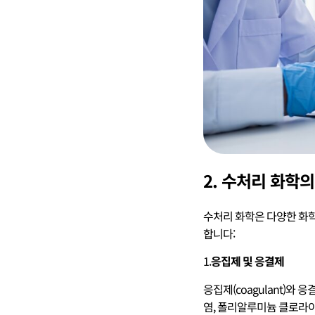
2. 수처리 화학의
수처리 화학은 다양한 화학
합니다:
1.
응집제 및 응결제
응집제(coagulant)와
염, 폴리알루미늄 클로라이